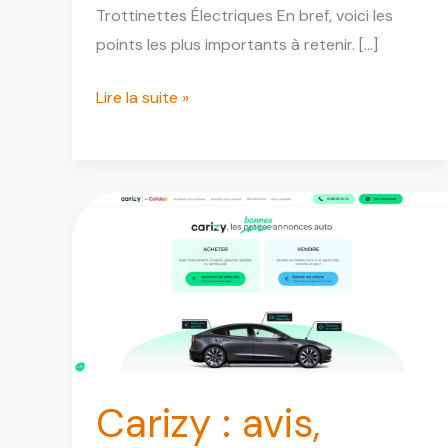
Trottinettes Électriques En bref, voici les
points les plus importants à retenir. […]
Ehua
Lire la suite »
Store
Paris
:
Boutique
et
Réparation
de
Trottinettes
Électriques
Carizy : avis,