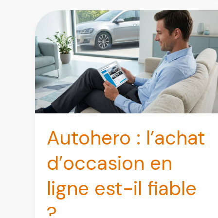
et
contact
Autohero : l’achat
d’occasion en
ligne est-il fiable
?