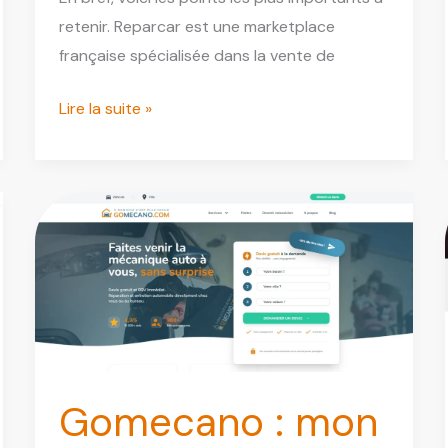
retenir. Reparcar est une marketplace
française spécialisée dans la vente de
Reparcar
Lire la suite »
:
Avis,
Services
et
Guide
d’Achat
de
Pièces
Auto
d’Occasion
Gomecano : mon