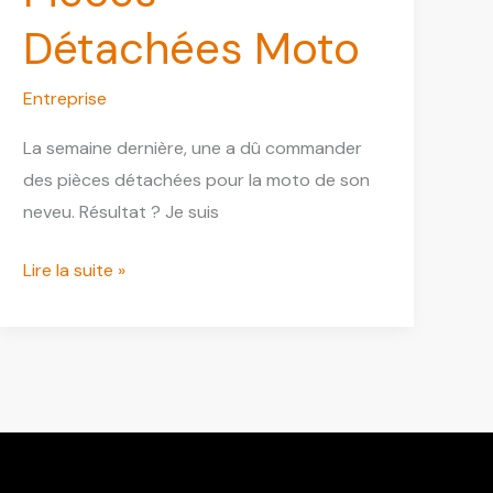
Détachées Moto
Entreprise
La semaine dernière, une a dû commander
des pièces détachées pour la moto de son
neveu. Résultat ? Je suis
50
Lire la suite »
Factory
:
Mon
Avis
Complet
sur
ce