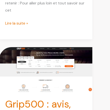
retenir : Pour aller plus loin et tout savoir sur
cet
Partauto
Lire la suite »
avis
:
pièces
auto
fiables,
prix
honnêtes
ou
pas
?
Grip500 : avis,