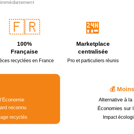
ir immédiatement
🇫🇷
🏪
100%
Marketplace
Française
centralisée
èces recyclées en France
Pro et particuliers réunis
💰 Moins
 l’Économie
Alternative à l
dard reconnu
Économies sur l
age recyclés
Impact écologi