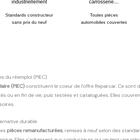
industriellement
carrosserie…
Standards constructeur
Toutes pièces
sans prix du neuf
automobiles couvertes
es du réemploi (PIEC)
laire (PIEC)
constituent le coeur de l'offre Reparcar. Ce sont
 ou en fin de vie, puis testées et cataloguées. Elles couvrent
soires.
ernative durable
des
pièces remanufacturées
, remises à neuf selon des standa
echnique. Elles s'adressent aux conducteurs qui veulent une p