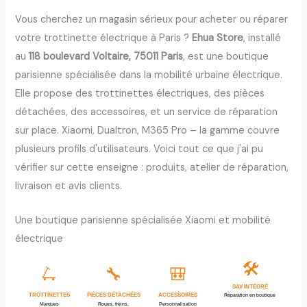
Vous cherchez un magasin sérieux pour acheter ou réparer
votre trottinette électrique à Paris ?
Ehua Store
, installé
au
118 boulevard Voltaire, 75011 Paris
, est une boutique
parisienne spécialisée dans la mobilité urbaine électrique.
Elle propose des trottinettes électriques, des pièces
détachées, des accessoires, et un service de réparation
sur place. Xiaomi, Dualtron, M365 Pro – la gamme couvre
plusieurs profils d'utilisateurs. Voici tout ce que j'ai pu
vérifier sur cette enseigne : produits, atelier de réparation,
livraison et avis clients.
Une boutique parisienne spécialisée Xiaomi et mobilité
électrique
🛠️
🛴
🔧
🎒
SAV INTÉGRÉ
PIÈCES DÉTACHÉES
TROTTINETTES
ACCESSOIRES
Réparation en boutique
Marques
Roues, freins,
Personnalisation