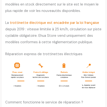
modèles en stock directement sur le site est le moyen le
plus rapide de voir les nouveautés disponibles.
La
trottinette électrique est encadrée par la loi française
depuis 2019 : vitesse limitée à 25 km/h, circulation sur piste
cyclable obligatoire. Ehua Store vend uniquement des
modèles conformes à cette réglementation publique.
Réparation express de trottinettes électriques
🛞
🔧
🔋
📍
Pneu crevé
Freins & câblage
Batterie
Atelier intégré
Remplacement
Diagnostic
Panne électronique
Bdv Voltaire
rapide sur place
technicien sur place
complexe
Pas d’envoi postal
📞 Appelez avant
⚡ Express
⚡ Express
🕒 1 à 3 jours
de vous déplacer
Comment fonctionne le service de réparation ?