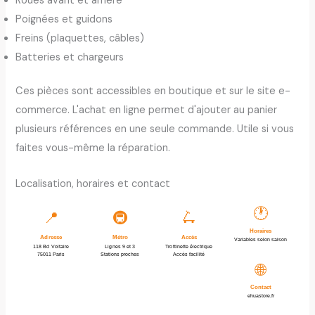
Roues avant et arrière
Poignées et guidons
Freins (plaquettes, câbles)
Batteries et chargeurs
Ces pièces sont accessibles en boutique et sur le site e-
commerce. L'achat en ligne permet d'ajouter au panier
plusieurs références en une seule commande. Utile si vous
faites vous-même la réparation.
Localisation, horaires et contact
🕐
📍
🚇
🛴
Horaires
Adresse
Métro
Accès
Variables selon saison
118 Bd Voltaire
Lignes 9 et 3
Trottinette électrique
75011 Paris
Stations proches
Accès facilité
🌐
Contact
ehuastore.fr