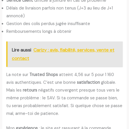
Service client
difficile à joindre en cas de problème
Délais de livraison parfois non tenus (J+3 au lieu de J+1
annoncé)
Gestion des colis perdus jugée insuffisante
Remboursements longs à obtenir
Lire aussi
Carizy : avis, fiabilité, services, vente et
contact
La note sur
Trusted Shops
atteint 4,56 sur 5 pour 1 160
avis authentiques. C’est une bonne
satisfaction
globale.
Mais les
retours
négatifs convergent presque tous vers le
même problème : le SAV. Si ta commande se passe bien,
tu seras probablement satisfait. Si quelque chose se passe
mal, arme-toi de patience.
Mon
expérience
: le site est rassurant à la commande.