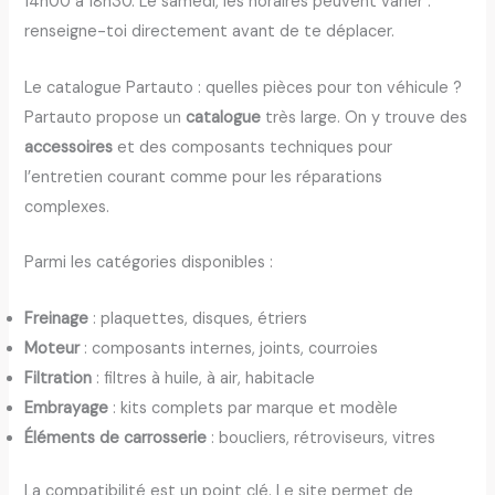
14h00 à 18h30. Le samedi, les horaires peuvent varier :
renseigne-toi directement avant de te déplacer.
Le catalogue Partauto : quelles pièces pour ton véhicule ?
Partauto propose un
catalogue
très large. On y trouve des
accessoires
et des composants techniques pour
l’entretien courant comme pour les réparations
complexes.
Parmi les catégories disponibles :
Freinage
: plaquettes, disques, étriers
Moteur
: composants internes, joints, courroies
Filtration
: filtres à huile, à air, habitacle
Embrayage
: kits complets par marque et modèle
Éléments de carrosserie
: boucliers, rétroviseurs, vitres
La compatibilité est un point clé. Le site permet de