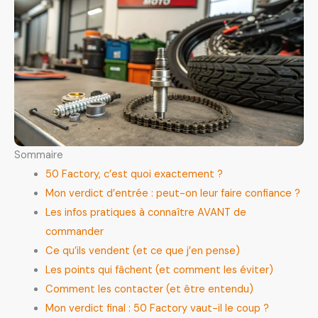
Sommaire
50 Factory, c’est quoi exactement ?
Mon verdict d’entrée : peut-on leur faire confiance ?
Les infos pratiques à connaître AVANT de
commander
Ce qu’ils vendent (et ce que j’en pense)
Les points qui fâchent (et comment les éviter)
Comment les contacter (et être entendu)
Mon verdict final : 50 Factory vaut-il le coup ?