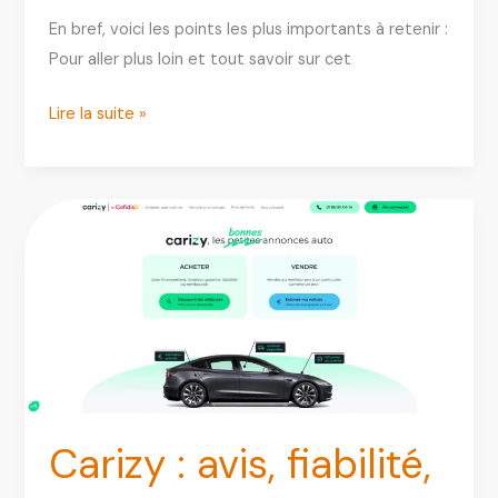
En bref, voici les points les plus importants à retenir :
Pour aller plus loin et tout savoir sur cet
Partauto
Lire la suite »
avis
:
pièces
auto
fiables,
prix
honnêtes
ou
pas
?
Carizy : avis, fiabilité,