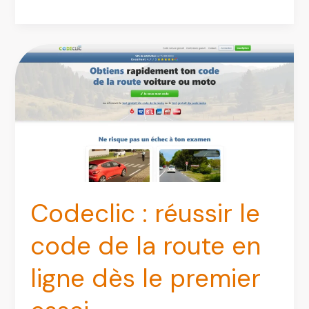
:
mon
avis
sur
ce
garage
à
domicile
(fiable
ou
pas
Codeclic : réussir le
?)
code de la route en
ligne dès le premier