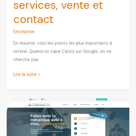
services, vente et
contact
Entreprise
En résumé, voici les points les plus importants à
retenir. Quand on tape Carizy sur Google, on ne
cherche pas
Carizy
Lire la suite »
:
avis,
fiabilité,
services,
vente
et
contact