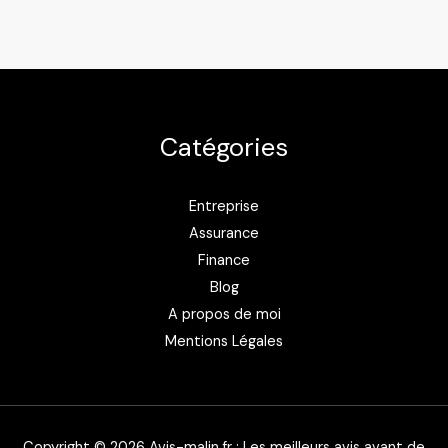
vaut-
il
vraiment
le
coup
Catégories
?
Mon
avis
Entreprise
après
Assurance
enquête
Finance
Blog
A propos de moi
Mentions Légales
Copyright © 2026 Avis-malin.fr : Les meilleurs avis avant de