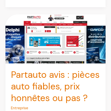
:
Avis,
Services
et
Guide
d’Achat
de
Pièces
Auto
d’Occasion
Partauto avis : pièces
auto fiables, prix
honnêtes ou pas ?
Entreprise