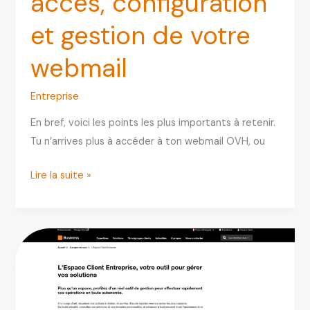
accès, configuration
et gestion de votre
webmail
Entreprise
En bref, voici les points les plus importants à retenir.
Tu n’arrives plus à accéder à ton webmail OVH, ou
Roundcube
Lire la suite »
OVH
:
accès,
configuration
et
gestion
de