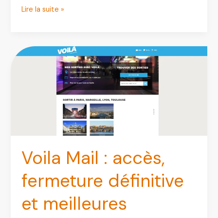
Laposte.net
Lire la suite »
Messagerie
:
Accédez,
Gérez
et
Sécurisez
Votre
Boîte
Mail
Voila Mail : accès,
fermeture définitive
et meilleures