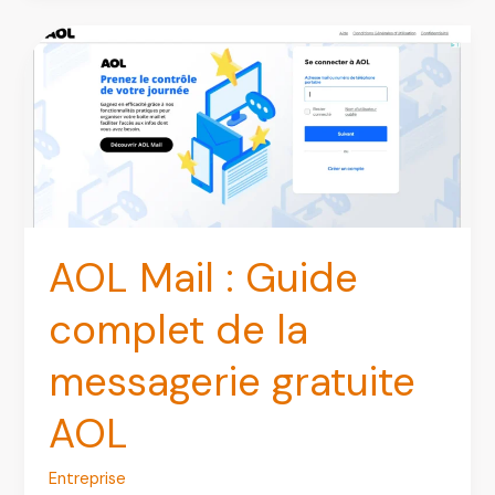
gérer
et
tirer
le
meilleur
de
l’intranet
de
AOL Mail : Guide
la
Ville
complet de la
de
Paris
messagerie gratuite
AOL
Entreprise