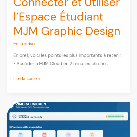
Connecter et Utiliser
l’Espace Étudiant
MJM Graphic Design
Entreprise
En bref, voici les points les plus importants à retenir.
• Accéder à MJM Cloud en 2 minutes chrono :
MJM
Lire la suite »
Cloud
:
Guide
Complet
pour
Se
Connecter