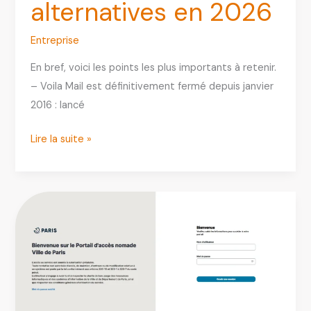
alternatives en 2026
Entreprise
En bref, voici les points les plus importants à retenir.
– Voila Mail est définitivement fermé depuis janvier
2016 : lancé
Voila
Lire la suite »
Mail
:
accès,
fermeture
définitive
et
meilleures
alternatives
en