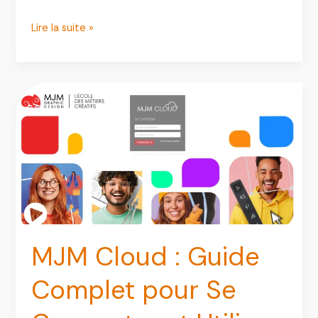
Sogo
Lire la suite »
Lille
:
Se
connecter
au
webmail
académique
(Guide
complet
2026)
MJM Cloud : Guide
Complet pour Se