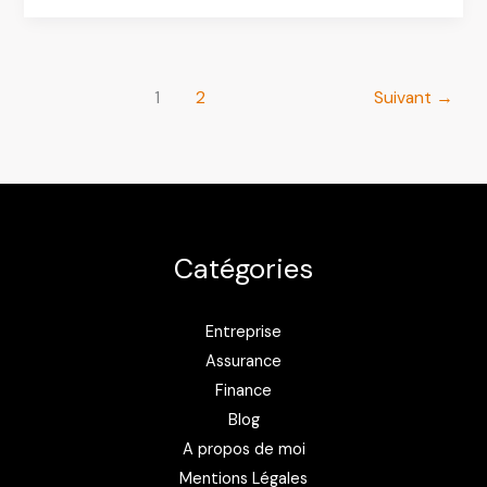
:
connexion
et
1
2
Suivant
→
services
essentiels
2026
Catégories
Entreprise
Assurance
Finance
Blog
A propos de moi
Mentions Légales