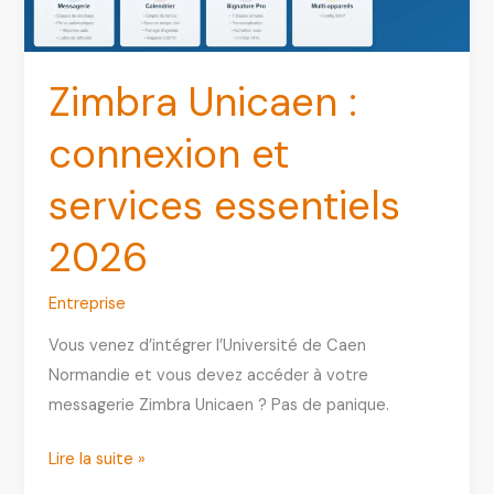
et
Utiliser
l’Espace
Zimbra Unicaen :
Étudiant
connexion et
MJM
Graphic
services essentiels
Design
2026
Entreprise
Vous venez d’intégrer l’Université de Caen
Normandie et vous devez accéder à votre
messagerie Zimbra Unicaen ? Pas de panique.
Zimbra
Lire la suite »
Unicaen