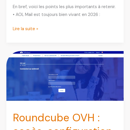
En bref, voici les points les plus importants à retenir.
• AOL Mail est toujours bien vivant en 2026 :
AOL
Lire la suite »
Mail
:
Guide
complet
de
la
messagerie
gratuite
AOL
Roundcube OVH :