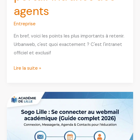
agents
Entreprise
En bref, voici les points les plus importants à retenir.
Urbanweb, c'est quoi exactement ? C'est l'intranet
officiel et exclusif
Urbanweb
Lire la suite »
RATP
:
tout
savoir
sur
le
portail
intranet