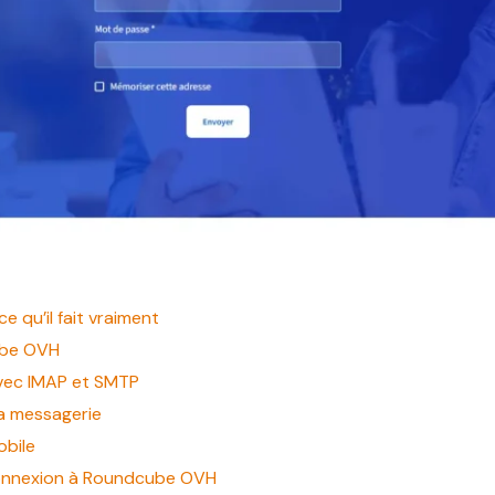
 qu’il fait vraiment
ube OVH
vec IMAP et SMTP
sa messagerie
obile
onnexion à Roundcube OVH