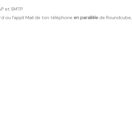
AP et SMTP
ird ou l’appli Mail de ton téléphone
en parallèle
de Roundcube, v