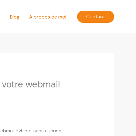
Contact
e
Blog
A propos de moi
 votre webmail
webmail.ovh.net sans aucune