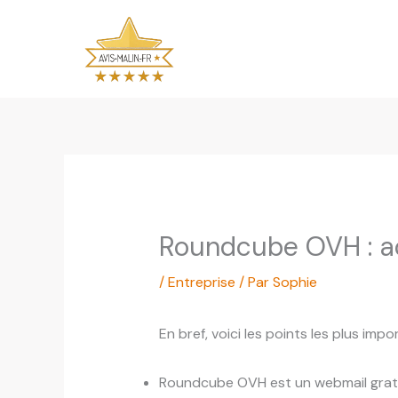
Aller
au
contenu
Roundcube OVH : ac
/
Entreprise
/ Par
Sophie
En bref, voici les points les plus impo
Roundcube OVH est un webmail gratui