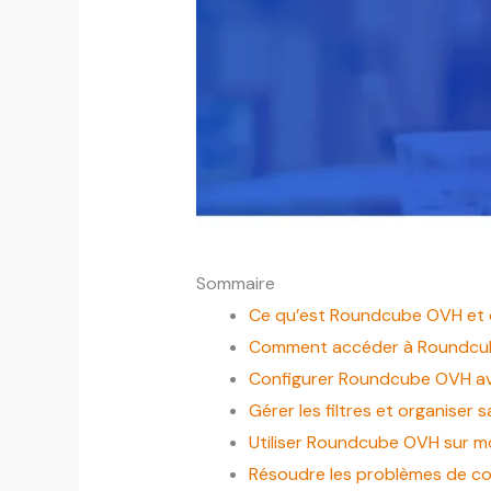
Sommaire
Ce qu’est Roundcube OVH et ce
Comment accéder à Roundc
Configurer Roundcube OVH a
Gérer les filtres et organiser 
Utiliser Roundcube OVH sur m
Résoudre les problèmes de c