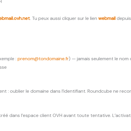
H
ebmail.ovh.net
. Tu peux aussi cliquer sur le lien
webmail
depuis 
xemple :
prenom@tondomaine.fr
) — jamais seulement le nom d
sse
vent : oublier le domaine dans l’identifiant. Roundcube ne reco
 créé dans l’espace client OVH avant toute tentative. L’activ