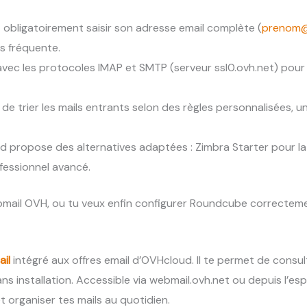
t obligatoirement saisir son adresse email complète (
prenom@
us fréquente.
ec les protocoles IMAP et SMTP (serveur ssl0.ovh.net) pour l’u
de trier les mails entrants selon des règles personnalisées, u
d propose des alternatives adaptées : Zimbra Starter pour la 
essionnel avancé.
ebmail OVH, ou tu veux enfin configurer Roundcube correctem
ail
intégré aux offres email d’OVHcloud. Il te permet de consu
s installation. Accessible via webmail.ovh.net ou depuis l’es
et organiser tes mails au quotidien.