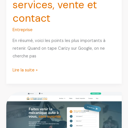
services, vente et
contact
Entreprise
En résumé, voici les points les plus importants à
retenir. Quand on tape Carizy sur Google, on ne
cherche pas
Carizy
Lire la suite »
:
avis,
fiabilité,
services,
vente
et
contact