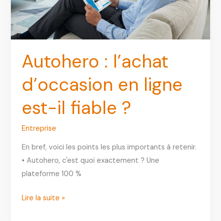
vos
pneus
en
ligne
Autohero : l’achat
d’occasion en ligne
est-il fiable ?
Entreprise
En bref, voici les points les plus importants à retenir.
• Autohero, c'est quoi exactement ? Une
plateforme 100 %
Autohero
Lire la suite »
: