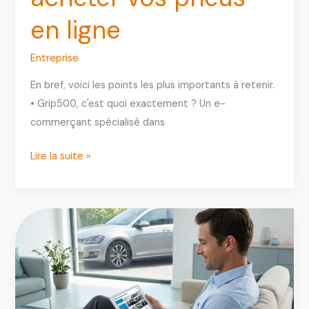
en ligne
Entreprise
En bref, voici les points les plus importants à retenir.
• Grip500, c'est quoi exactement ? Un e-
commerçant spécialisé dans
Grip500
Lire la suite »
:
avis,
fiabilité
et
guide
complet
pour
acheter