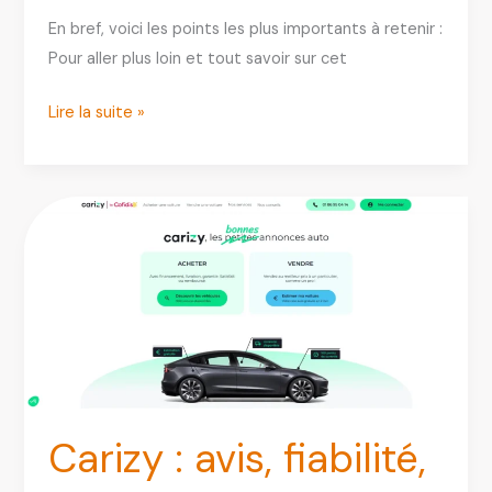
En bref, voici les points les plus importants à retenir :
Pour aller plus loin et tout savoir sur cet
Partauto
Lire la suite »
avis
:
pièces
auto
fiables,
prix
honnêtes
ou
pas
?
Carizy : avis, fiabilité,