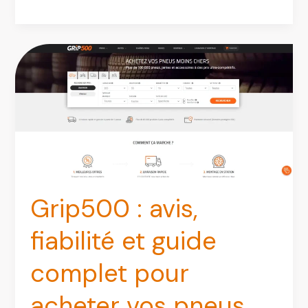
:
mon
avis
sur
ce
garage
à
domicile
(fiable
ou
pas
Grip500 : avis,
?)
fiabilité et guide
complet pour
acheter vos pneus