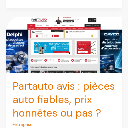
:
Avis,
Services
et
Guide
d’Achat
de
Pièces
Auto
d’Occasion
Partauto avis : pièces
auto fiables, prix
honnêtes ou pas ?
Entreprise