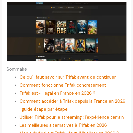
Sommaire
Ce qu’il faut savoir sur Trifak avant de continuer
Comment fonctionne Trifak concrètement
Trifak est-il légal en France en 2026 ?
Comment accéder à Trifak depuis la France en 2026
: guide étape par étape
Utiliser Trifak pour le streaming : l’expérience terrain
Les meilleures alternatives à Trifak en 2026