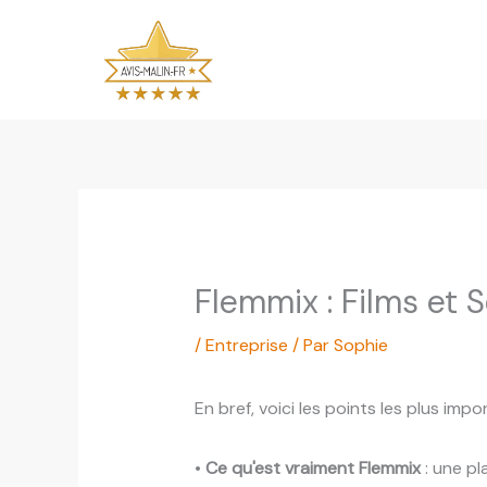
Aller
au
contenu
Flemmix : Films et
/
Entreprise
/ Par
Sophie
En bref, voici les points les plus impo
•
Ce qu'est vraiment Flemmix
: une pl