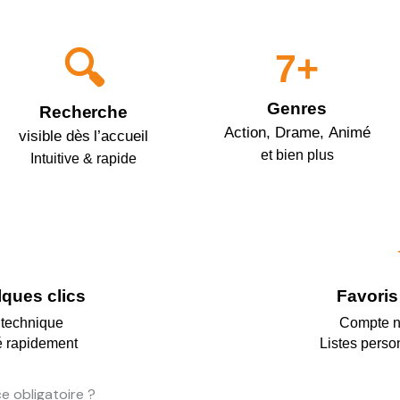
🔍
7+
Genres
Recherche
Action, Drame, Animé
visible dès l’accueil
et bien plus
Intuitive & rapide
lques clics
Favoris
 technique
Compte n
é rapidement
Listes perso
ce obligatoire ?