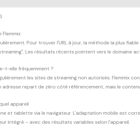
6
de Flemmix
lièrement. Pour trouver l'URL à jour, la méthode la plus fiabl
treaming". Les résultats récents pointent vers le domaine ac
ge-t-elle fréquemment ?
égulièrement les sites de streaming non autorisés. Flemmix c
adresse repart de zéro côté référencement, mais le contenu
quel appareil
e et tablette via le navigateur. L'adaptation mobile est cor
ur intégré – avec des résultats variables selon l'appareil.