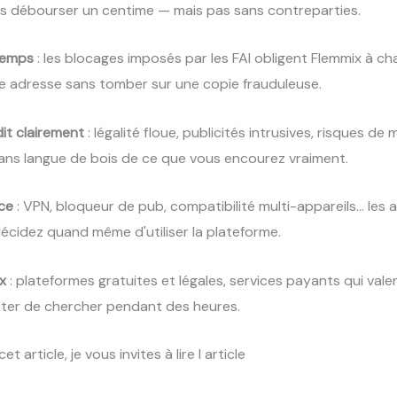
ans débourser un centime — mais pas sans contreparties.
temps
: les blocages imposés par les FAI obligent Flemmix à ch
e adresse sans tomber sur une copie frauduleuse.
it clairement
: légalité floue, publicités intrusives, risques de
ans langue de bois de ce que vous encourez vraiment.
ce
: VPN, bloqueur de pub, compatibilité multi-appareils… les
écidez quand même d'utiliser la plateforme.
x
: plateformes gratuites et légales, services payants qui vale
viter de chercher pendant des heures.
et article, je vous invites à lire l article