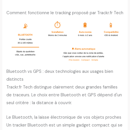
Comment fonctionne le tracking proposé par Trackr.fr Tech
⏱
🔋
📱
📡
Installation
Autonomie
Compatibilité
BLUETOOTH
Moins de 2 minutes
6 mois à 2 ans
iOS & Android
Portée courte
30 à 100 mètres
🔔 Alerte automatique
Objets du quotidien
Dès que vous sortez de la zone de portée,
clés, sac, portefeuille
l’application envoie une notification d’alerte
Pile bouton · Compact · Simple
Bluetooth vs GPS : deux technologies aux usages bien
distincts
Trackr.fr Tech distingue clairement deux grandes familles
de traceurs. Le choix entre Bluetooth et GPS dépend d'un
seul critère : la distance à couvrir.
Le Bluetooth, la laisse électronique de vos objets proches
Un tracker Bluetooth est un simple gadget compact qui se