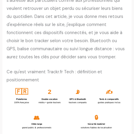
s'adresse aux particuliers comme aux professionnels qui
veulent retrouver un objet perdu ou sécuriser leurs biens
du quotidien. Dans cet article, je vous donne mes retours
d'expérience réels sur le site, j'explique comment
fonctionnent ces dispositifs connectés, et je vous aide à
choisir le bon tracker selon votre besoin. Bluetooth ou
GPS, balise communautaire ou suivi longue distance : vous
aurez toutes les clés pour décider sans vous tromper.
Ce qu'est vraiment Trackr.fr Tech : définition et
positionnement
🇫🇷
2
📡
✍️
Plateforme
Double vocation
GPS & Bluetooth
Tests & comparatifs
100% française
média + guide trackers
trackers comparés
guides pratiques inclus
👥
🔒
Cible large
Sécurité matériel
grand public & professionnels
solutions fiables de localisation