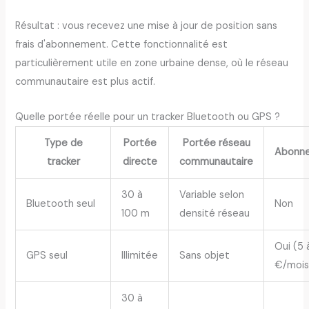
Résultat : vous recevez une mise à jour de position sans
frais d'abonnement. Cette fonctionnalité est
particulièrement utile en zone urbaine dense, où le réseau
communautaire est plus actif.
Quelle portée réelle pour un tracker Bluetooth ou GPS ?
Type de
Portée
Portée réseau
Abonn
tracker
directe
communautaire
30 à
Variable selon
Bluetooth seul
Non
100 m
densité réseau
Oui (5 
GPS seul
Illimitée
Sans objet
€/mois
30 à