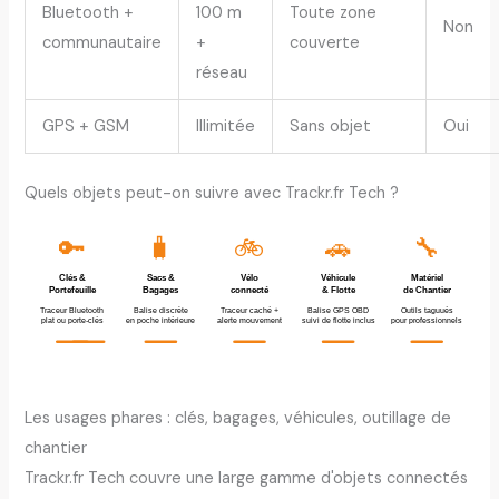
Bluetooth +
100 m
Toute zone
Non
communautaire
+
couverte
réseau
GPS + GSM
Illimitée
Sans objet
Oui
Quels objets peut-on suivre avec Trackr.fr Tech ?
🔑
🧳
🚲
🚗
🔧
Clés &
Sacs &
Vélo
Véhicule
Matériel
Portefeuille
Bagages
connecté
& Flotte
de Chantier
Traceur Bluetooth
Balise discrète
Traceur caché +
Balise GPS OBD
Outils taguués
plat ou porte-clés
en poche intérieure
alerte mouvement
suivi de flotte inclus
pour professionnels
Les usages phares : clés, bagages, véhicules, outillage de
chantier
Trackr.fr Tech couvre une large gamme d'objets connectés