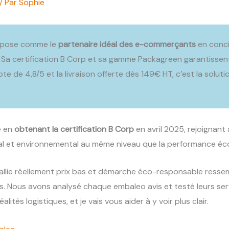
/ Par
Sophie
’impose comme le
partenaire idéal des e-commerçants
en concil
Sa certification B Corp et sa gamme Packagreen garantisse
ote de 4,8/5 et la livraison offerte dès 149€ HT, c’est la solut
e en
obtenant la certification B Corp
en avril 2025, rejoignant a
cial et environnemental au même niveau que la performance é
i allie réellement prix bas et démarche éco-responsable ress
 Nous avons analysé chaque embaleo avis et testé leurs se
alités logistiques, et je vais vous aider à y voir plus clair.