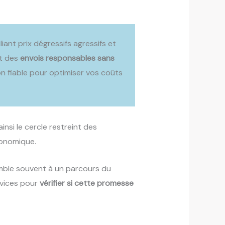
iant prix dégressifs agressifs et
nt des
envois responsables sans
ion fiable pour optimiser vos coûts
insi le cercle restreint des
conomique.
emble souvent à un parcours du
rvices pour
vérifier si cette promesse