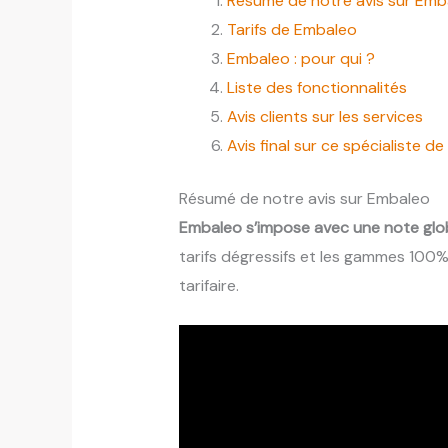
Résumé de notre avis sur Emb
Tarifs de Embaleo
Embaleo : pour qui ?
Liste des fonctionnalités
Avis clients sur les services
Avis final sur ce spécialiste de
Résumé de notre avis sur Embaleo
Embaleo s’impose avec une note glo
tarifs dégressifs et les gammes 100%
tarifaire.