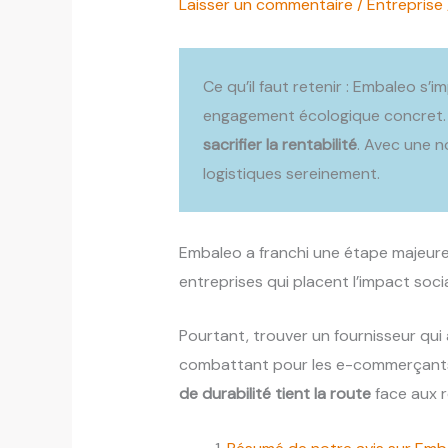
Laisser un commentaire
/
Entreprise
Ce qu’il faut retenir : Embaleo s
engagement écologique concret. 
sacrifier la rentabilité
. Avec une n
logistiques sereinement.
Embaleo a franchi une étape majeur
entreprises qui placent l’impact so
Pourtant, trouver un fournisseur qu
combattant pour les e-commerçants.
de durabilité tient la route
face aux ré