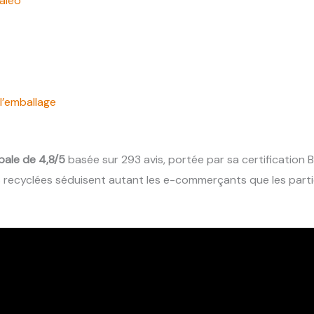
aleo
 l’emballage
bale de 4,8/5
basée sur 293 avis, portée par sa certification B
 recyclées séduisent autant les e-commerçants que les partic