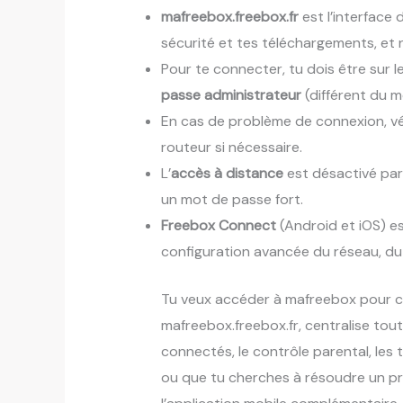
mafreebox.freebox.fr
est l’interface
sécurité et tes téléchargements, et n
Pour te connecter, tu dois être sur l
passe administrateur
(différent du m
En cas de problème de connexion, vér
routeur si nécessaire.
L’
accès à distance
est désactivé par 
un mot de passe fort.
Freebox Connect
(Android et iOS) es
configuration avancée du réseau, d
Tu veux accéder à mafreebox pour co
mafreebox.freebox.fr, centralise tout
connectés, le contrôle parental, les
ou que tu cherches à résoudre un p