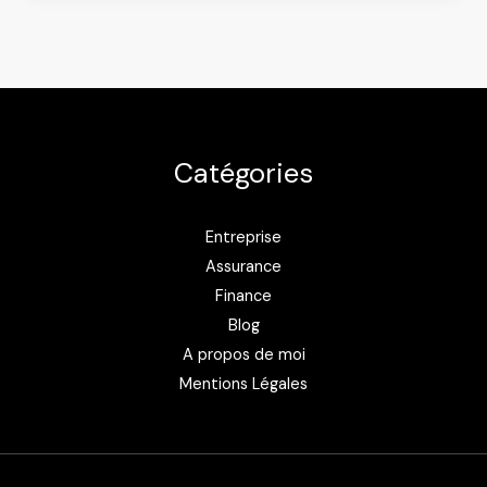
en
ligne,
avis,
prix
et
Catégories
codes
promo
Entreprise
Assurance
Finance
Blog
A propos de moi
Mentions Légales