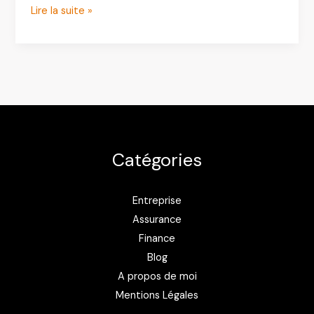
Trackr.fr
Lire la suite »
Tech
:
avis,
fonctionnement
et
guide
pour
Catégories
sécuriser
vos
objets
Entreprise
connectés
Assurance
Finance
Blog
A propos de moi
Mentions Légales