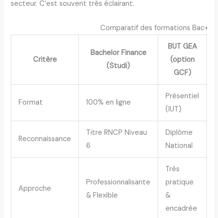
secteur. C’est souvent très éclairant.
Comparatif des formations Bac+3 e
BUT GEA
Bachelor Finance
Critère
(option
(Studi)
GCF)
Présentiel
P
Format
100% en ligne
(IUT)
d
Titre RNCP Niveau
Diplôme
Reconnaissance
D
6
National
Très
T
Professionnalisante
pratique
Approche
&
& Flexible
&
(
encadrée