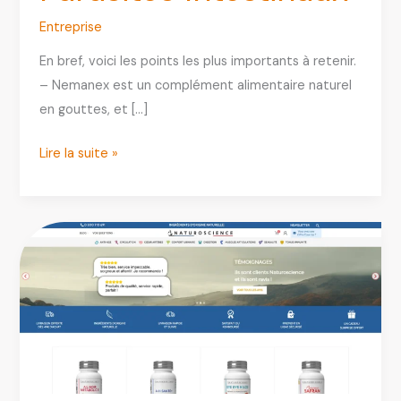
Entreprise
En bref, voici les points les plus importants à retenir.
– Nemanex est un complément alimentaire naturel
en gouttes, et […]
Nemanex
Lire la suite »
:
Avis,
Prix,
Composition
et
Efficacité
Contre
les
Parasites
Intestinaux