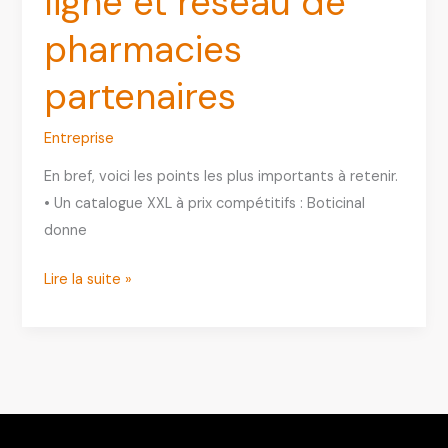
ligne et réseau de
pharmacies
partenaires
Entreprise
En bref, voici les points les plus importants à retenir.
• Un catalogue XXL à prix compétitifs : Boticinal
donne
Boticinal
Lire la suite »
:
parapharmacie
en
ligne
et
réseau