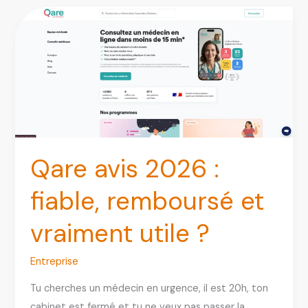
il
fiable
?
Avis,
livraison,
service
client
et
garanties
Qare avis 2026 :
fiable, remboursé et
vraiment utile ?
Entreprise
Tu cherches un médecin en urgence, il est 20h, ton
cabinet est fermé et tu ne veux pas passer la