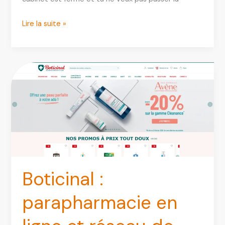
Qare
Lire la suite »
avis
2026
:
fiable,
remboursé
et
vraiment
utile
?
Boticinal :
parapharmacie en