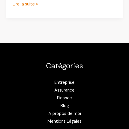
MorningCroissant
Lire la suite »
:
louer
un
logement
meublé
en
ligne,
Catégories
simplement
et
en
Entreprise
toute
Assurance
sécurité
Finance
Blog
A propos de moi
Mentions Légales