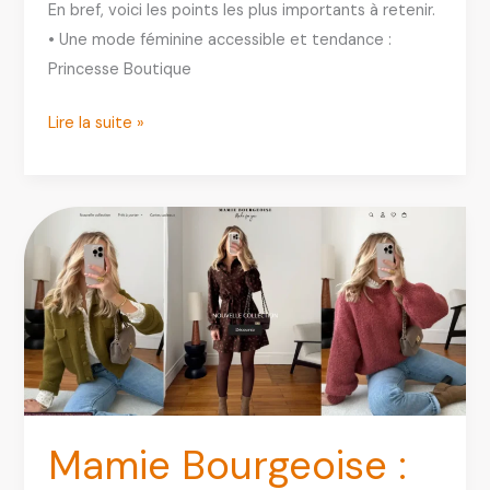
En bref, voici les points les plus importants à retenir.
• Une mode féminine accessible et tendance :
Princesse Boutique
Princesse
Lire la suite »
Boutique
:
Où
la
trouver
et
que
vaut
vraiment
cette
enseigne
Mamie Bourgeoise :
?