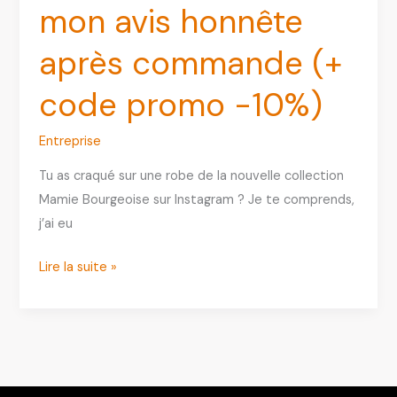
mon avis honnête
après commande (+
code promo -10%)
Entreprise
Tu as craqué sur une robe de la nouvelle collection
Mamie Bourgeoise sur Instagram ? Je te comprends,
j’ai eu
Mamie
Lire la suite »
Bourgeoise
:
mon
avis
honnête