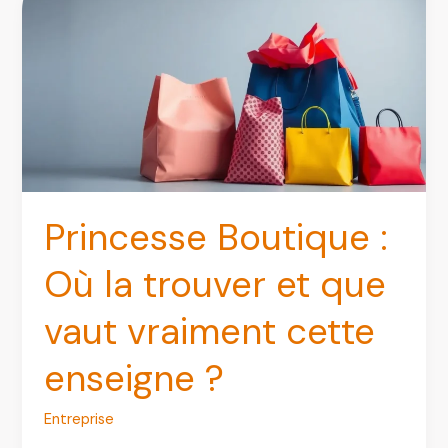
horaires
et
avis
clients
Princesse Boutique :
Où la trouver et que
vaut vraiment cette
enseigne ?
Entreprise