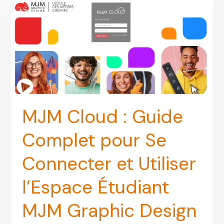
savoir
sur
le
portail
intranet
des
agents
MJM Cloud : Guide
Complet pour Se
Connecter et Utiliser
l’Espace Étudiant
MJM Graphic Design