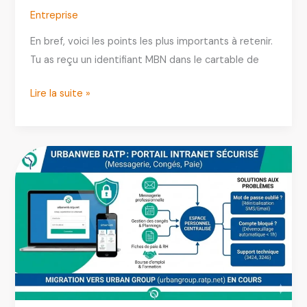
Entreprise
En bref, voici les points les plus importants à retenir.
Tu as reçu un identifiant MBN dans le cartable de
MBN
Lire la suite »
(Mon
Bureau
Numérique)
:
définition,
accès
et
fonctionnalités