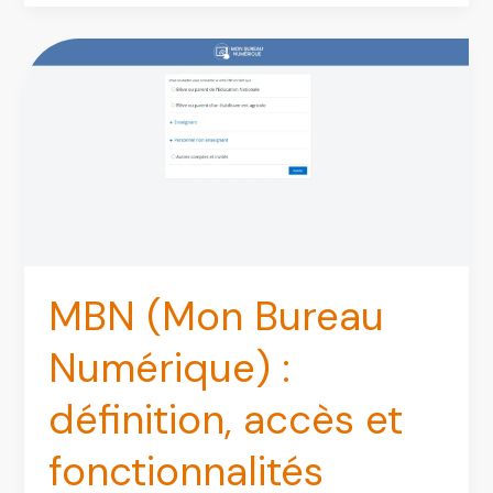
accéder,
gérer
et
tirer
le
meilleur
de
l’intranet
de
la
MBN (Mon Bureau
Ville
de
Numérique) :
Paris
définition, accès et
fonctionnalités