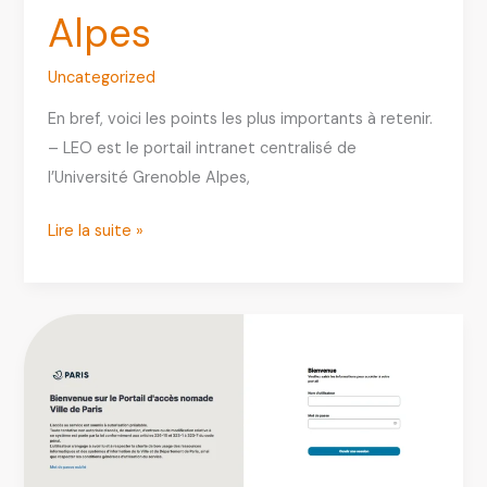
Alpes
Uncategorized
En bref, voici les points les plus importants à retenir.
– LEO est le portail intranet centralisé de
l’Université Grenoble Alpes,
LEO
Lire la suite »
UGA
:
Guide
Complet
de
l’Intranet
Étudiant
Université