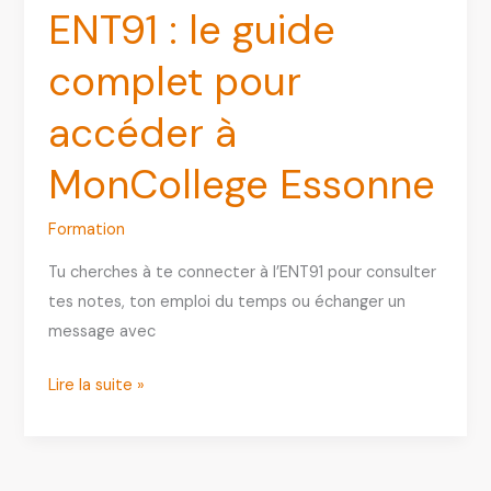
MJM
ENT91 : le guide
Graphic
Design
complet pour
accéder à
MonCollege Essonne
Formation
Tu cherches à te connecter à l’ENT91 pour consulter
tes notes, ton emploi du temps ou échanger un
message avec
ENT91
Lire la suite »
:
le
guide