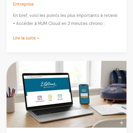
Entreprise
En bref, voici les points les plus importants à retenir.
• Accéder à MJM Cloud en 2 minutes chrono :
MJM
Lire la suite »
Cloud
:
Guide
Complet
pour
Se
Connecter
et
Utiliser
l’Espace
Étudiant