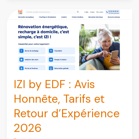
:
avis,
produits
et
services
du
spécialiste
en
matériel
électrique
IZI by EDF : Avis
Honnête, Tarifs et
Retour d’Expérience
2026