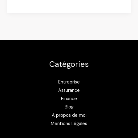
In
Paris
:
Mobilier
Design
et
Contemporain
Catégories
à
Prix
Abordables
Entreprise
Assurance
Finance
Blog
A propos de moi
Mentions Légales