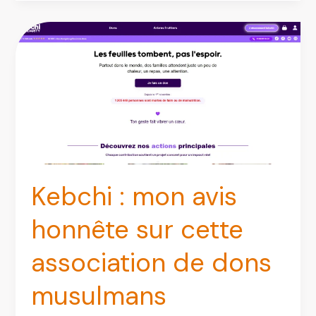
2026
:
le
logiciel
vaut-
il
vraiment
le
coup
?
Kebchi : mon avis
honnête sur cette
association de dons
musulmans