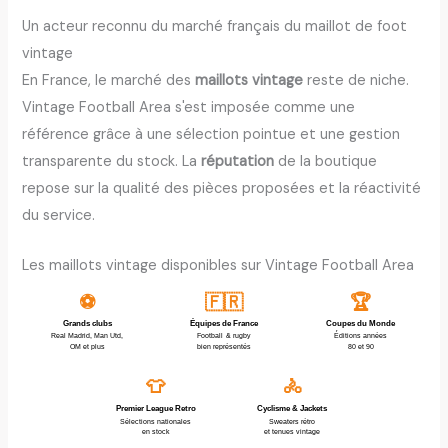
Un acteur reconnu du marché français du maillot de foot
vintage
En France, le marché des
maillots vintage
reste de niche.
Vintage Football Area s'est imposée comme une
référence grâce à une sélection pointue et une gestion
transparente du stock. La
réputation
de la boutique
repose sur la qualité des pièces proposées et la réactivité
du service.
Les maillots vintage disponibles sur Vintage Football Area
🇫🇷
🏆
⚽
Équipes de France
Grands clubs
Coupes du Monde
Éditions années
Real Madrid, Man Utd,
Football & rugby
OM et plus
bien représentés
80 et 90
👕
🚴
Premier League Retro
Cyclisme & Jackets
Sélections nationales
Sweaters rétro
en stock
et tenues vintage