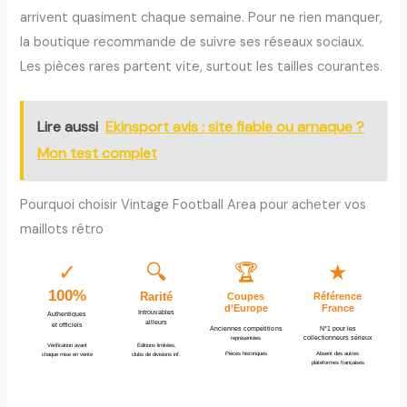
arrivent quasiment chaque semaine. Pour ne rien manquer,
la boutique recommande de suivre ses réseaux sociaux.
Les pièces rares partent vite, surtout les tailles courantes.
Lire aussi
Ekinsport avis : site fiable ou arnaque ?
Mon test complet
Pourquoi choisir Vintage Football Area pour acheter vos
maillots rétro
✓
🔍
🏆
★
100%
Rarité
Coupes
Référence
d’Europe
France
Introuvables
Authentiques
ailleurs
et officiels
Anciennes compétitions
N°1 pour les
collectionneurs sérieux
représentées
Éditions limitées,
Vérification avant
Pièces historiques
Absent des autres
chaque mise en vente
clubs de divisions inf.
plateformes françaises