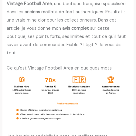
Vintage Football Area
, une boutique française spécialisée
dans les
anciens maillots de foot
authentiques. Résultat :
une vraie mine d'or pour les collectionneurs. Dans cet
article, je vous donne mon
avis complet
sur cette
boutique, ses points forts, ses limites et tout ce qu'il faut
savoir avant de commander. Fiable ? Légit ? Je vous dis
tout.
Ce qu'est Vintage Football Area en quelques mots
🇫🇷
🏆
🧥
70s
Maillots rétro
Années 70
Boutique française
Acteur reconnu
100% authentiques
jusqu’aux années
100% en ligne
marché de niche
aucune copie
2000
spécialisée
en France
Positionnement clé
Stocks officiels et revendeurs spécialisés
Cible : passionnés, collectionneurs, nostalgiques du foot vintage
Là où les grandes enseignes ne vont pas