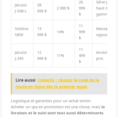
26
Série J-5
Jacuzzi
28
2 000 $
999
haut de
J-508-L
999 $
$
gamme
11
Solstice
13
Massage
14%
999
S850
999 $
vigoureux
$
11
Jacuzzi
12
Accessibilit
11%
499
J-245
999 $
prix
$
Lire aussi
Codeclic : réussir le code de la
route en ligne dès le premier essai
Logistique et garanties pour un achat serein
Acheter un spa en promotion est une chose, mais
la
livraison et le suivi sont tout aussi déterminants
.