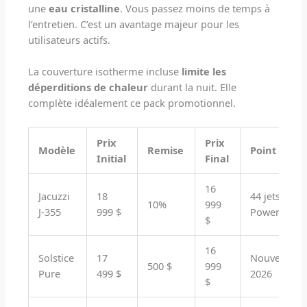
une
eau cristalline
. Vous passez moins de temps à
l’entretien. C’est un avantage majeur pour les
utilisateurs actifs.
La couverture isotherme incluse
limite les
déperditions de chaleur
durant la nuit. Elle
complète idéalement ce pack promotionnel.
Prix
Prix
Modèle
Remise
Point Fort
Initial
Final
16
Jacuzzi
18
44 jets
10%
999
J-355
999 $
PowerPro
$
16
Solstice
17
Nouveauté
500 $
999
Pure
499 $
2026
$