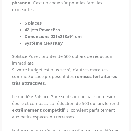
pérenne
. C’est un choix sûr pour les familles
exigeantes.
6 places
42 jets PowerPro
Dimensions 231x213x91 cm
Système ClearRay
Solstice Pure : profiter de 500 dollars de réduction
immédiate
Si votre budget est plus serré, d’autres marques
comme Solstice proposent des
remises forfaitaires
très attractives
.
Le modèle Solstice Pure se distingue par son design
épuré et compact. La réduction de 500 dollars le rend
extrêmement compétitif
. Il convient parfaitement
aux petits espaces ou terrasses.
Malgré son prix réduit, il ne sacrifie pas la qualité des