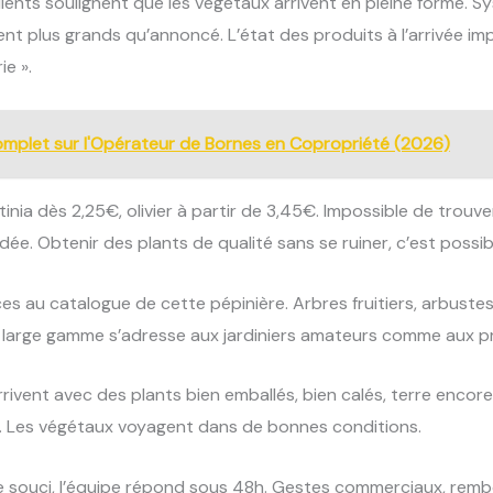
ients soulignent que les végétaux arrivent en pleine forme. S
nt plus grands qu’annoncé. L’état des produits à l’arrivée i
ie ».
omplet sur l'Opérateur de Bornes en Copropriété (2026)
inia dès 2,25€, olivier à partir de 3,45€. Impossible de trouver m
e. Obtenir des plants de qualité sans se ruiner, c’est possib
s au catalogue de cette pépinière. Arbres fruitiers, arbustes
e large gamme s’adresse aux jardiniers amateurs comme aux pr
rrivent avec des plants bien emballés, bien calés, terre encor
e. Les végétaux voyagent dans de bonnes conditions.
 souci, l’équipe répond sous 48h. Gestes commerciaux, rembou