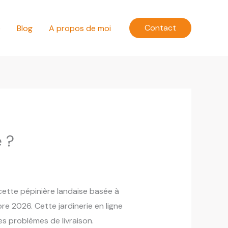
Contact
e
Blog
A propos de moi
e ?
cette pépinière landaise basée à
e 2026. Cette jardinerie en ligne
es problèmes de livraison.