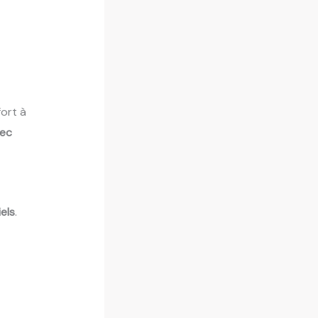
ort à
vec
els
.