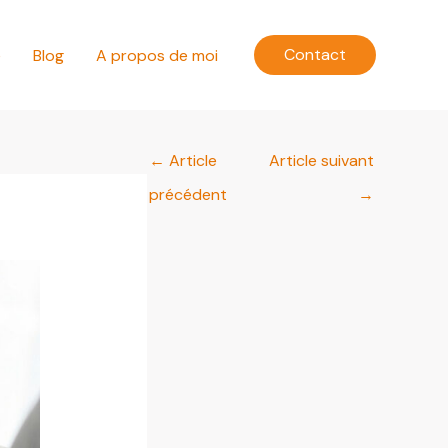
Contact
e
Blog
A propos de moi
←
Article
Article suivant
précédent
→