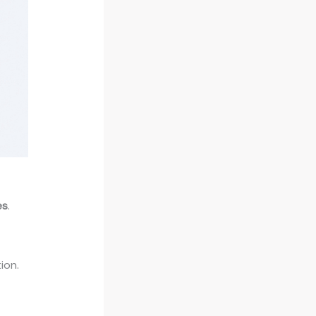
es
.
ion.