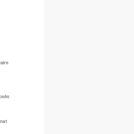
aire
osés
rmat