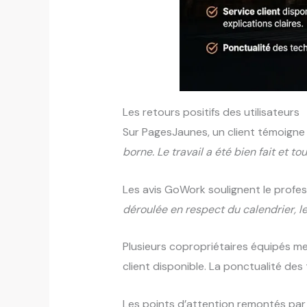
Les retours positifs des utilisateurs
Sur PagesJaunes, un client témoigne
borne. Le travail a été bien fait et t
Les avis GoWork soulignent le profes
déroulée en respect du calendrier, le 
Plusieurs copropriétaires équipés men
client disponible. La ponctualité des
Les points d’attention remontés par 