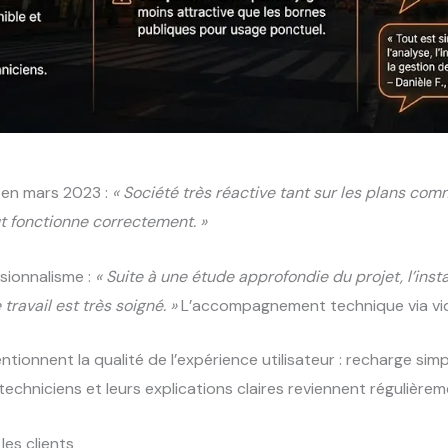
 en mars 2023 :
« Société très réactive tant sur les plans comm
out fonctionne correctement. »
sionnalisme :
« Suite à une étude approfondie du projet, l’insta
travail est très soigné. »
L’accompagnement technique via vid
tionnent la qualité de l’expérience utilisateur : recharge simp
 techniciens et leurs explications claires reviennent régulièr
les clients