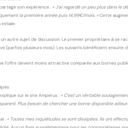
r partage son expérience :
« J’ai regardé un peu plus dans le dé
quement la première année puis 14,99€/mois. »
Cette augment
nitiale.
 un autre sujet de discussion. Le premier propriétaire à se ra
tive (parfois plusieurs mois). Les suivants bénéficient ensuite
ue l’offre devient moins attractive comparée aux bornes publ
uipés
explique sur le site Amperus :
« C’est un véritable soulagemen
sparent. Plus besoin de chercher une borne disponible ailleurs
al :
« Toutes mes inquiétudes se sont dissipées. Ils ont effec
ié. Aucun frais supplémentaire pour les copropriétaires non-